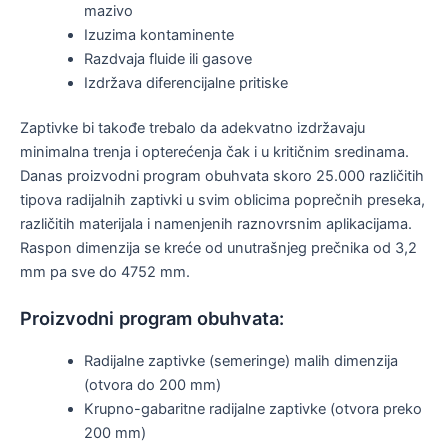
mazivo
Izuzima kontaminente
Razdvaja fluide ili gasove
Izdržava diferencijalne pritiske
Zaptivke bi takođe trebalo da adekvatno izdržavaju
minimalna trenja i opterećenja čak i u kritičnim sredinama.
Danas proizvodni program obuhvata skoro 25.000 različitih
tipova radijalnih zaptivki u svim oblicima poprečnih preseka,
različitih materijala i namenjenih raznovrsnim aplikacijama.
Raspon dimenzija se kreće od unutrašnjeg prečnika od 3,2
mm pa sve do 4752 mm.
Proizvodni program obuhvata:
Radijalne zaptivke (semeringe) malih dimenzija
(otvora do 200 mm)
Krupno-gabaritne radijalne zaptivke (otvora preko
200 mm)