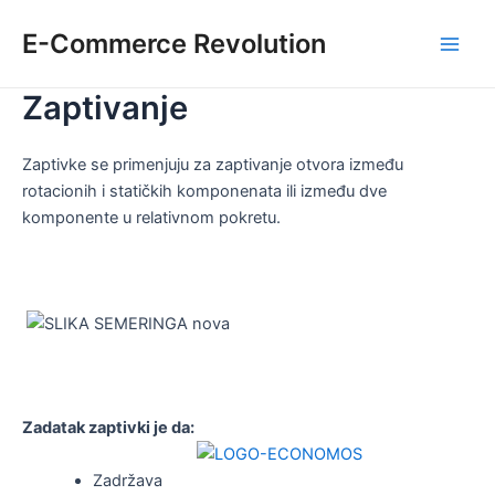
Skip
E-Commerce Revolution
to
Main
content
Zaptivanje
Men
Zaptivke se primenjuju za zaptivanje otvora između
rotacionih i statičkih komponenata ili između dve
komponente u relativnom pokretu.
Zadatak zaptivki je da:
Zadržava