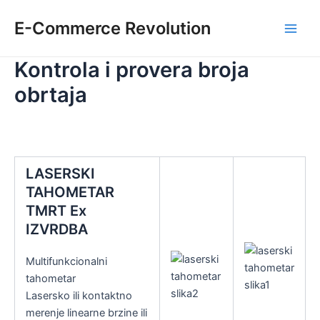
Skip
E-Commerce Revolution
to
Main
content
Kontrola i provera broja
Men
obrtaja
LASERSKI
TAHOMETAR
TMRT Ex
IZVRDBA
Multifunkcionalni
tahometar
Lasersko ili kontaktno
merenje linearne brzine ili