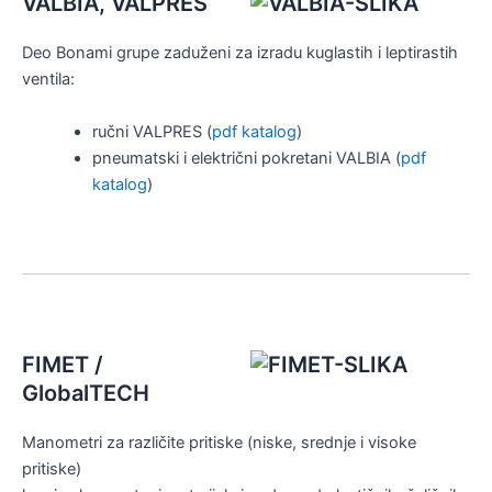
VALBIA, VALPRES
Deo Bonami grupe zaduženi za izradu kuglastih i leptirastih
ventila:
ručni VALPRES (
pdf katalog
)
pneumatski i električni pokretani VALBIA (
pdf
katalog
)
FIMET /
GlobalTECH
Manometri za različite pritiske (niske, srednje i visoke
pritiske)