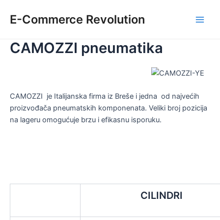
Skip
E-Commerce Revolution
to
Main
content
CAMOZZI pneumatika
Men
CAMOZZI je Italijanska firma iz Breše i jedna od najvećih
proizvođača pneumatskih komponenata. Veliki broj pozicija
na lageru omogućuje brzu i efikasnu isporuku.
CILINDRI