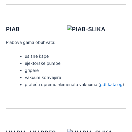
PIAB
Piabova gama obuhvata:
usisne kape
ejektorske pumpe
gripere
vakuum konvejere
prateću opremu elemenata vakuuma (
pdf katalog
)