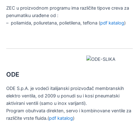
ZEC u proizvodnom programu ima različite tipove creva za
penumatiku urađene od :
– poliamida, poliuretana, polietilena, teflona (
pdf katalog
)
ODE
ODE S.p.A. je vodeći italijanski proizvođač membranskih
elektro ventila, od 2009 u ponudi su i kosi pneumatski
aktivirani ventili (samo u inox varijanti).
Program obuhvata direkten, servo i kombinovane ventile za
različite vrste fluida.(
pdf katalog
)