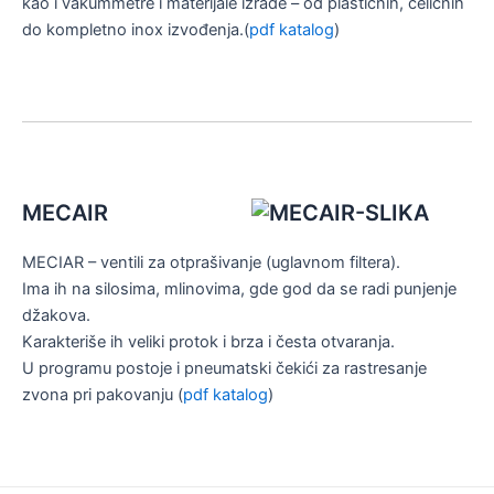
kao i vakummetre i materijale izrade – od plastičnih, čeličnih
do kompletno inox izvođenja.(
pdf katalog
)
MECAIR
MECIAR – ventili za otprašivanje (uglavnom filtera).
Ima ih na silosima, mlinovima, gde god da se radi punjenje
džakova.
Karakteriše ih veliki protok i brza i česta otvaranja.
U programu postoje i pneumatski čekići za rastresanje
zvona pri pakovanju (
pdf katalog
)