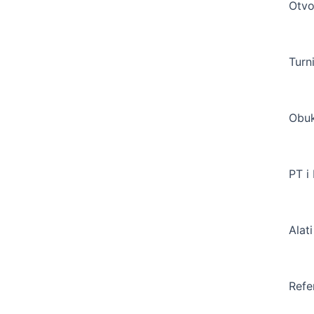
Otvo
Turn
Obuk
PT i
Alat
Refe