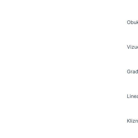
Obuk
Vizu
Građ
Linea
Klizn