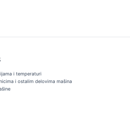
IS
ijama i temperaturi
icima i ostalim delovima mašina
ašine