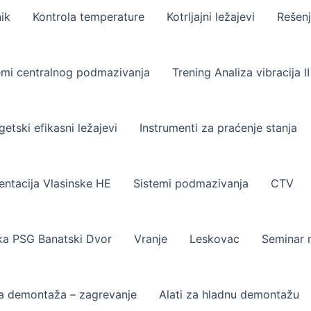
ik
Kontrola temperature
Kotrljajni ležajevi
Rešenj
emi centralnog podmazivanja
Trening Analiza vibracija I
getski efikasni ležajevi
Instrumenti za praćenje stanja
entacija Vlasinske HE
Sistemi podmazivanja
CTV
a PSG Banatski Dvor
Vranje
Leskovac
Seminar 
a demontaža – zagrevanje
Alati za hladnu demontažu