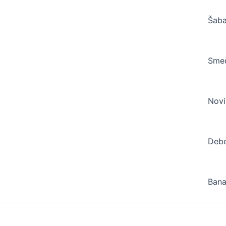
Šab
Sme
Novi
Debe
Bana