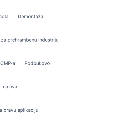
pola
Demontaža
 za prehrambenu industriju
u CMP-a
Podbukovo
e maziva
a pravu aplikaciju