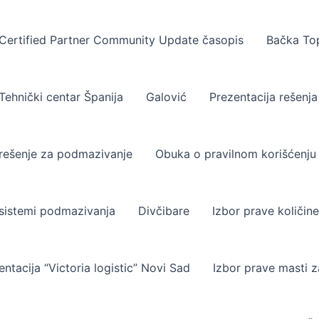
Certified Partner Community Update časopis
Bačka To
Tehnički centar Španija
Galović
Prezentacija rešenja
rešenje za podmazivanje
Obuka o pravilnom korišćenj
sistemi podmazivanja
Divčibare
Izbor prave količin
entacija “Victoria logistic” Novi Sad
Izbor prave masti z