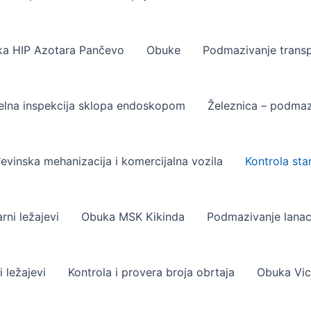
a HIP Azotara Pančevo
Obuke
Podmazivanje transp
elna inspekcija sklopa endoskopom
Železnica – podmaz
evinska mehanizacija i komercijalna vozila
Kontrola sta
rni ležajevi
Obuka MSK Kikinda
Podmazivanje lana
i ležajevi
Kontrola i provera broja obrtaja
Obuka Vict