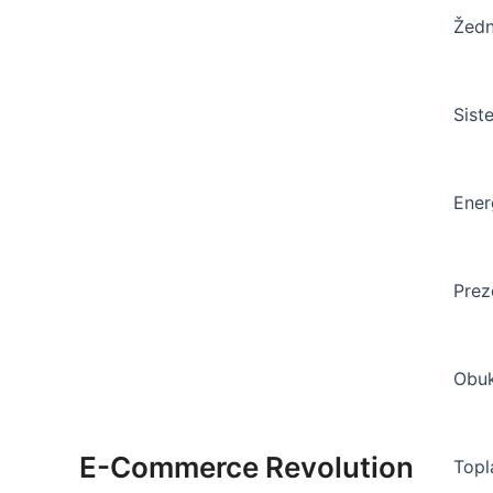
Žedn
Sist
Ener
Prez
Obuk
E-Commerce Revolution
Topl