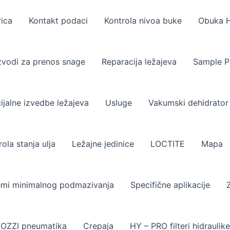
ica
Kontakt podaci
Kontrola nivoa buke
Obuka H
zvodi za prenos snage
Reparacija ležajeva
Sample P
ijalne izvedbe ležajeva
Usluge
Vakumski dehidrator
ola stanja ulja
Ležajne jedinice
LOCTITE
Mapa
emi minimalnog podmazivanja
Specifične aplikacije
OZZI pneumatika
Crepaja
HY – PRO filteri hidraulike