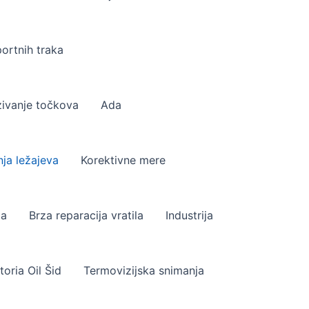
ortnih traka
ivanje točkova
Ada
nja ležajeva
Korektivne mere
ca
Brza reparacija vratila
Industrija
oria Oil Šid
Termovizijska snimanja