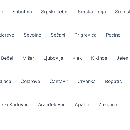
ac
Subotica
Srpski Itebej
Srpska Crnja
Sremsk
derevo
Sevojno
Sečanj
Prigrevica
Pećinci
 Bečej
Mišar
Ljubovija
Klek
Kikinda
Jelen
ljača
Čelarevo
Čantavir
Crvenka
Bogatić
tski Karlovac
Aranđelovac
Apatin
Zrenjanin