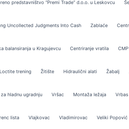
reno predstavništvo “Premi Trade” d.o.o. u Leskovcu
Še
ing Uncollected Judgments Into Cash
Zablaće
Centr
a balansiranja u Kragujevcu
Centriranje vratila
CMP 
 Loctite trening
Žitište
Hidraulični alati
Žabalj
i za hladnu ugradnju
Vršac
Montaža ležaja
Vrbas
renc lista
Vlajkovac
Vladimirovac
Veliki Popović