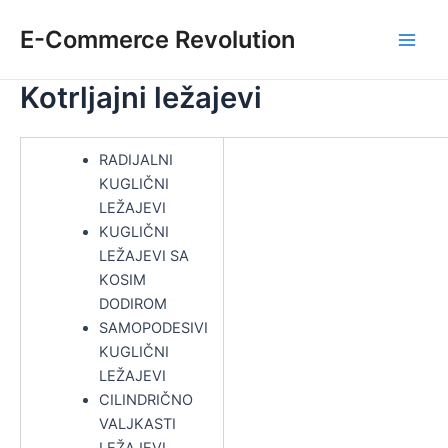
Skip
E-Commerce Revolution
to
Main
content
Kotrljajni ležajevi
Men
RADIJALNI
KUGLIČNI
LEŽAJEVI
KUGLIČNI
LEŽAJEVI SA
KOSIM
DODIROM
SAMOPODESIVI
KUGLIČNI
LEŽAJEVI
CILINDRIČNO
VALJKASTI
LEŽAJEVI